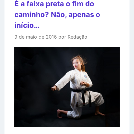
É a faixa preta o fim do
caminho? Não, apenas o
início…
9 de maio de 2016 por Redação