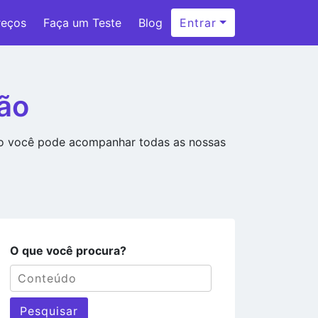
reços
Faça um Teste
Blog
Entrar
ão
ão você pode acompanhar todas as nossas
O que você procura?
Pesquisar