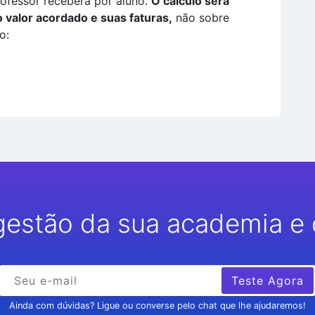
rofessor receberá por aluno.
O cálculo será
o valor acordado e suas faturas,
não sobre
o:
gestão da sua academia e 
Teste Agora
Ainda com dúvidas? Ligue ou converse pelo chat que lhe ajudaremos!