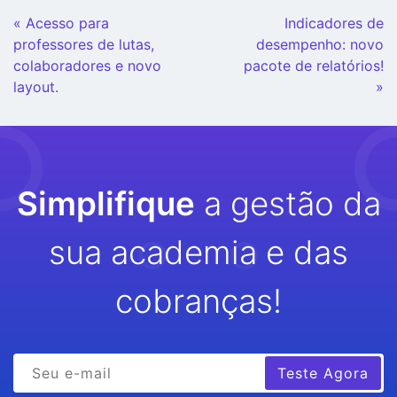
Continue
« Acesso para
Indicadores de
Lendo
professores de lutas,
desempenho: novo
colaboradores e novo
pacote de relatórios!
layout.
»
Simplifique
a gestão da
sua academia e das
cobranças!
Teste Agora