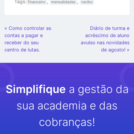
Tags:
,
,
financeiro
mensalidades
recibo
Continue
« Como controlar as
Diário de turma e
Lendo
contas a pagar e
acréscimo de aluno
receber do seu
avulso nas novidades
centro de lutas.
de agosto! »
Simplifique
a gestão da
sua academia e das
cobranças!