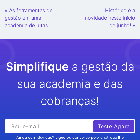
Continue
« As ferramentas de
Histórico é a
Lendo
gestão em uma
novidade neste início
academia de lutas.
de junho! »
Simplifique
a gestão da
sua academia e das
cobranças!
Teste Agora
Ainda com dúvidas? Ligue ou converse pelo chat que lhe