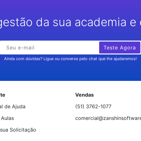
gestão da sua academia e 
Teste Agora
Ainda com dúvidas? Ligue ou converse pelo chat que lhe ajudaremos!
te
Vendas
al de Ajuda
(51) 3762-1077
 Aulas
comercial@zanshinsoftwar
sua Solicitação