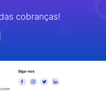
das cobranças!
Siga-nos
e.com