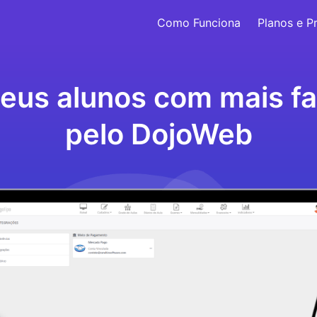
Como Funciona
Planos e P
eus alunos com mais fa
pelo DojoWeb