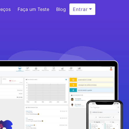
reços
Faça um Teste
Blog
Entrar