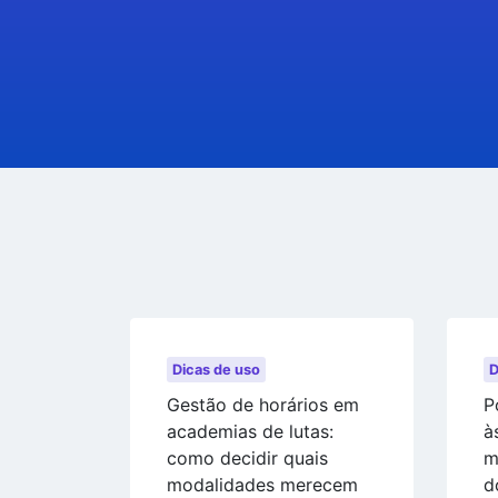
Dicas de uso
D
Gestão de horários em
P
academias de lutas:
à
como decidir quais
m
modalidades merecem
d