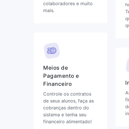
colaboradores e muito
h
mais.
T
q
q
Meios de
Pagamento e
I
Financeiro
A
Controle os contratos
f
de seus alunos, faça as
d
cobranças dentro do
i
sistema e tenha seu
financeiro alimentado!