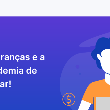
ranças e a
demia de
ar!